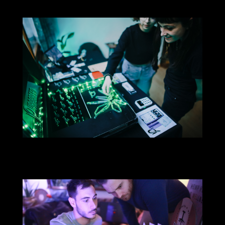
CANNAEXPERIENCE1