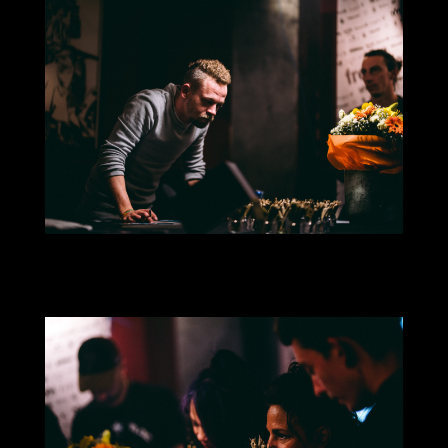
CBDCUP7