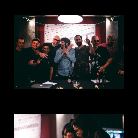
CBDCUP2