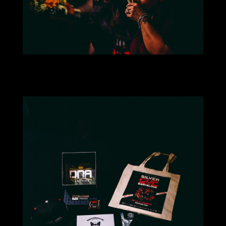
CBDCUP8