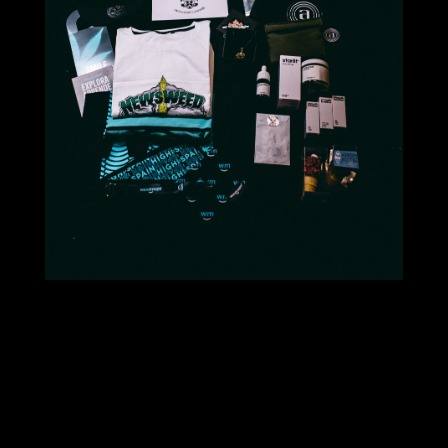
CBDCUP4