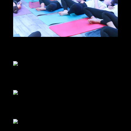
CANNAYOGA2
IMG_8809
IMG_8865
CANNAYOGA4