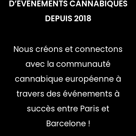
D’ÉVÉNEMENTS CANNABIQUES
DEPUIS 2018
Nous créons et connectons
avec la communauté
cannabique européenne à
travers des événements à
succès entre Paris et
Barcelone !