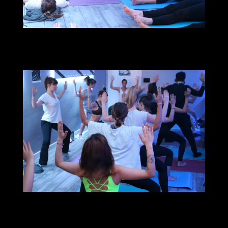
CANNAYOGA1
IMG_8838