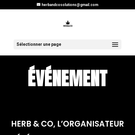
herbandcosolutions@gmail.com
Sélectionner une page
ÉVÉNEMENT
HERB & CO, L’ORGANISATEUR